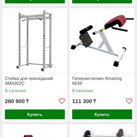
Cтойка для приседаний
Гиперэкстензия Amazing
AMA302C
6639
В наличии
В наличии
280 900
111 300
₸
₸
Купить
Купить