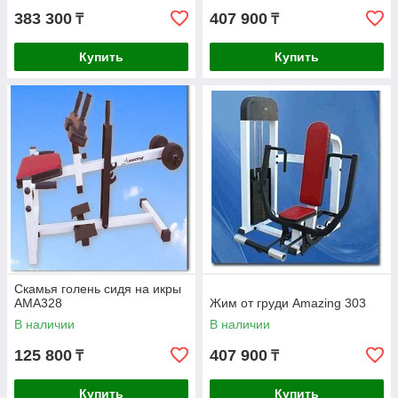
383 300
407 900
₸
₸
Купить
Купить
Скамья голень сидя на икры
AMA328
Жим от груди Amazing 303
В наличии
В наличии
125 800
407 900
₸
₸
Купить
Купить