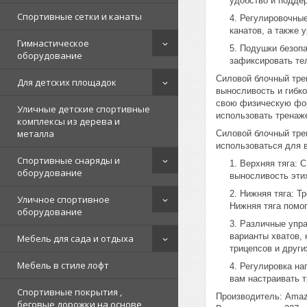
удобство и поддер
Спортивные сетки и канаты
Регулировочные
канатов, а также 
Гимнастическое
Подушки безопа
оборудование
зафиксировать тел
Силовой блочный тре
Для детских площадок
выносливость и гибк
свою физическую фор
Уличные детские спортивные
использовать тренаж
комплексы из дерева и
металла
Силовой блочный тре
использоваться для 
Спортивные снаряды и
Верхняя тяга: 
оборудование
выносливость эти
Нижняя тяга: Т
Уличное спортивное
Нижняя тяга помог
оборудование
Различные упра
варианты хватов, 
Мебель для сада и отдыха
трицепсов и други
Мебель в стиле лофт
Регулировка на
вам настраивать 
Спортивные покрытия ,
Производитель: Amaz
беговые дорожки на основе