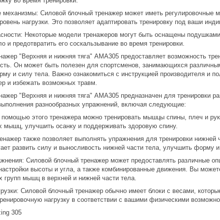
жку во время тренировки.
 механизмы: Силовой блочный тренажер может иметь регулировочные м
уровень нагрузки. Это позволяет адаптировать тренировку под ваши инд
сности: Некоторые модели тренажеров могут быть оснащены подушками
о и предотвратить его соскальзывание во время тренировки.
нажер "Верхняя и нижняя тяга" AMA305 предоставляет возможность тре
ость. Он может быть полезен для спортсменов, занимающихся различным
му и силу тела. Важно ознакомиться с инструкцией производителя и по
ер и избежать возможных травм.
нажер "Верхняя и нижняя тяга" AMA305 предназначен для тренировки ра
выполнения разнообразных упражнений, включая следующие:
С помощью этого тренажера можно тренировать мышцы спины, плеч и рук.
х мышц, улучшить осанку и поддерживать здоровую спину.
ренажер также позволяет выполнять упражнения для тренировки нижней 
ает развить силу и выносливость нижней части тела, улучшить форму и
жнения: Силовой блочный тренажер может предоставлять различные опц
настройки высоты и угла, а также комбинированные движения. Вы может
х групп мышц в верхней и нижней части тела.
грузки: Силовой блочный тренажер обычно имеет блоки с весами, которы
тренировочную нагрузку в соответствии с вашими физическими возможн
ing 305