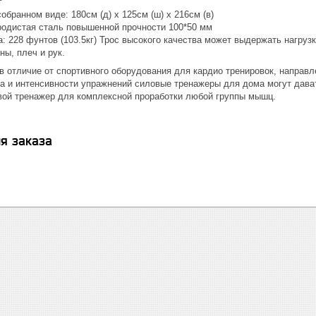
г
обранном виде: 180см (д) х 125см (ш) х 216см (в)
родистая сталь повышенной прочности 100*50 мм
: 228 фунтов (103.5кг) Трос высокого качества может выдержать нагрузку
ы, плеч и рук.
в отличие от спортивного оборудования для кардио тренировок, направ
а и интенсивности упражнений силовые тренажеры для дома могут дават
вой тренажер для комплексной проработки любой группы мышц.
я заказа