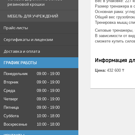
Вес в упаковке: 227 к
резиновой крошки
Размер тренажера в с
Основная рама: угле
МЕБЕЛЬ ДЛЯ УЧРЕЖДЕНИЙ
Общий вес грузоблока
Тренировка мышц спин
Прайс-листы
Силовые тренажеры, 
В зависимости от вид
Сертификаты и лицензии
сможете купить сило
Доставка и оплата
Информация дл
ГРАФИК РАБОТЫ
Цена:
432 600 ₸
Понедельник
09:00
19:00
Вторник
09:00
19:00
Среда
09:00
19:00
Четверг
09:00
19:00
Пятница
09:00
19:00
Суббота
10:00
18:00
Воскресенье
10:00
18:00