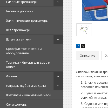
Силовые тренажеры
Беговые дорожки
Эллиптические тренажеры
Велотренажеры
Штанги, гантели
Кроссфит тренажеры и
оборудование
Описание
Х
Турники и брусья для дома и
офиса
Силовой блочный тре
Фитнес
части тела, включая 
Блоки с весами
Награды (кубок и медаль)
позволяя изменять
Ручки и канаты
Шахматы и шахматные часы
верхней тяги можн
Сиденье или по
Секундомеры