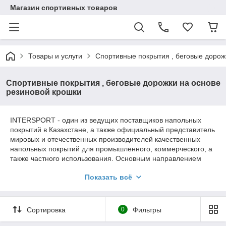
Магазин спортивных товаров
Товары и услуги
Спортивные покрытия , беговые дорож
Спортивные покрытия , беговые дорожки на основе
резиновой крошки
INTERSPORT - один из ведущих поставщиков напольных
покрытий в Казахстане, а также официальный представитель
мировых и отечественных производителей качественных
напольных покрытий для промышленного, коммерческого, а
также частного использования. Основным направлением
нашей Компании является поставка потребителю последних
Показать всё
разработок покрытий изготовленных как за рубежом так и в
нашей стране, из высококачественных материалов, таких как,
ПВХ, каучук, термопласт, полипропилен, EVA, и др.,
соответствующих самым высоким мировым стандартам.
Сортировка
0
Фильтры
Сотрудничаем с крупными производителями отделочных и
общестроительных материалов и имеем с ними