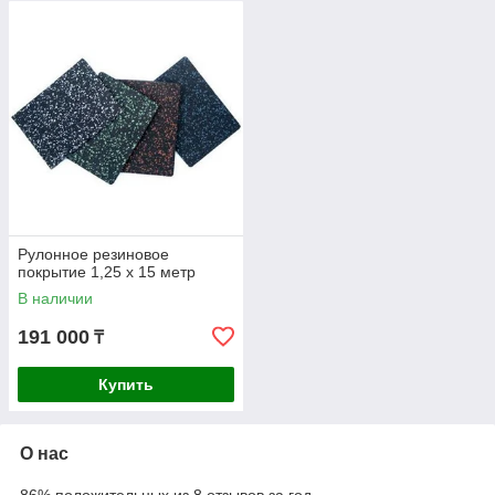
долгосрочные контракты. Мы предлагаем своим клиентам
наиболее приемлемые условия сотрудничества –
индивидуальный подход, гибкую ценовую политику и систему
скидок, а так же возможность поставки интересующей вас
продукции со склада .Осуществляем поставку товара на
условиях "под заказ".
Рулонное резиновое
покрытие 1,25 х 15 метр
В наличии
191 000
₸
Купить
О нас