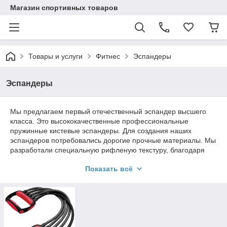
Магазин спортивных товаров
Товары и услуги
Фитнес
Эспандеры
Эспандеры
Мы предлагаем первый отечественный эспандер высшего
класса. Это высококачественные профессиональные
пружинные кистевые эспандеры. Для создания наших
эспандеров потребовались дорогие прочные материалы. Мы
разработали специальную рифленую текстуру, благодаря
которой держать наш эспандер стало комфортно и надежно.
Показать всё
Однако главное отличие наших кистевых эспандеров -
прекрасная пружина. В нашем магазине вы можете купить
эспандер различных видов и направлений: эспандер
кистевой (его очень удобно носить в кармане), эспандер
плечевой для более активных занятий, даже эспандер для
ног, активно развивающий мышцы ног, бедер и ягодиц.