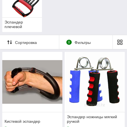
Любой эспандер отлично впишется в ваши тренировки и
принесет максимум пользы.
Эспандер
плечевой
Сортировка
0
Фильтры
Эспандер ножницы мягкий
Кистевой эспандер
ручкой