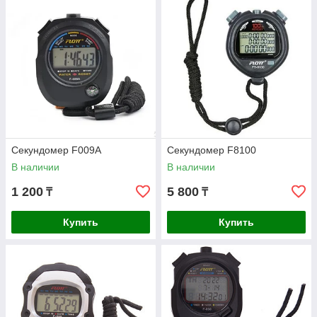
функциональный. Самое главное, что все новинки и даже
старые модели можно заказать через интернет, выбрав
нужный именно вам товар, больше не нужно ходить по
магазинам, достаточно лишь найти нужный для вас
секундомер возможно таймер, заказать и оплатить и ваш
заказ доставят по почте. Все удобства для вас!
Секундомер F009A
Секундомер F8100
В наличии
В наличии
1 200
5 800
₸
₸
Купить
Купить