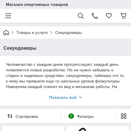
Магазин спортивных товаров
Товары и услуги
Секундомеры
Секундомеры
Человечество с каждым днем прогрессирует, каждый день
появляются новые разработки. Но не нужно забывать о
старых и надежных средствах, секундомеры, таймеры это то,
к чему мы привыкли еще со школьных уроков физкультуры.
Наверняка каждый помнит их вид и механизм работы. На
замену старым моделям пришли новые, электронные с
Показать всё
разнообразными функциями, что делает их использование
более удобным. На прилавках магазинов можно встретить
массу новинок на самые цене, с разнообразными
функциями, все это создано ради удобства пользования. В
Сортировка
0
Фильтры
новых моделях сохраняется привычный для нас вид, даже
ремешок, и середине более удобный и более