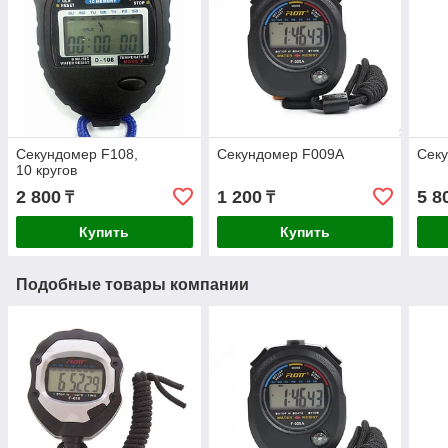
Секундомер F108,
Секундомер F009A
Сек
10 кругов
2 800
1 200
5 8
₸
₸
Купить
Купить
Подобные товары компании