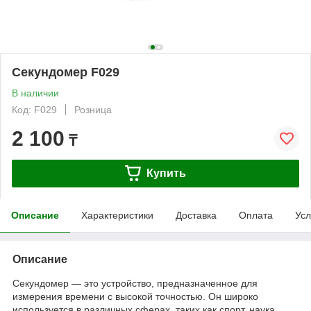
Секундомер F029
В наличии
Код: F029
Розница
2 100
₸
Купить
Описание
Характеристики
Доставка
Оплата
Усл
Описание
Секундомер — это устройство, предназначенное для
измерения времени с высокой точностью. Он широко
используется в различных сферах, таких как спорт, наука,