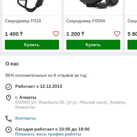
Секундомер F018
Секундомер F009A
Сек
1 400
1 200
5 8
₸
₸
Купить
Купить
О нас
86% положительных из 8 отзывов за год
Работает с 12.12.2013
г. Алматы
050000 ул. Жамбыла 66, (уг.ул. Абылай хана), Алматы,
Казахстан
Контакты
Сегодня работает с 10:00 до 18:00
Показать весь график работы