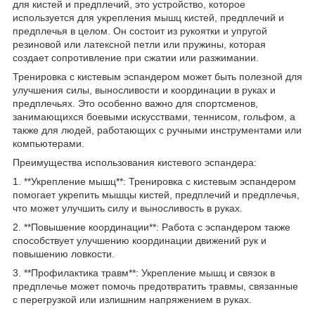
для кистей и предплечий, это устройство, которое
используется для укрепления мышц кистей, предплечий и
предплечья в целом. Он состоит из рукоятки и упругой
резиновой или латексной петли или пружины, которая
создает сопротивление при сжатии или разжимании.
Тренировка с кистевым эспандером может быть полезной для
улучшения силы, выносливости и координации в руках и
предплечьях. Это особенно важно для спортсменов,
занимающихся боевыми искусствами, теннисом, гольфом, а
также для людей, работающих с ручными инструментами или
компьютерами.
Преимущества использования кистевого эспандера:
1. **Укрепление мышц**: Тренировка с кистевым эспандером
помогает укрепить мышцы кистей, предплечий и предплечья,
что может улучшить силу и выносливость в руках.
2. **Повышение координации**: Работа с эспандером также
способствует улучшению координации движений рук и
повышению ловкости.
3. **Профилактика травм**: Укрепление мышц и связок в
предплечье может помочь предотвратить травмы, связанные
с перегрузкой или излишним напряжением в руках.