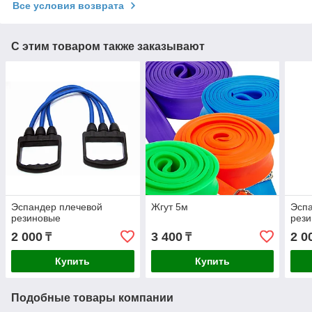
Все условия возврата
С этим товаром также заказывают
Эспандер плечевой
Жгут 5м
Эсп
резиновые
рез
2 000
3 400
2 0
₸
₸
Купить
Купить
Подобные товары компании