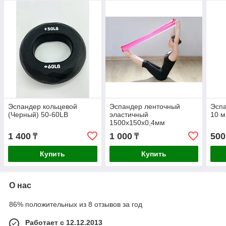
Эспандер кольцевой
Эспандер ленточный
Эспа
(Черный) 50-60LB
эластичный
10 
1500х150х0,4мм
1 400
1 000
500
₸
₸
Купить
Купить
О нас
86% положительных из 8 отзывов за год
Работает с 12.12.2013