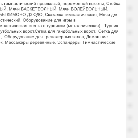
нь гимнастический прыжковый, переменной высоты, Стойка
ТБОЛНЫЙ, Мячи БАСКЕТБОЛНЫЙ, Мячи ВОЛЕЙБОЛЬНЫЙ,
 КИМОНО ДЗЮДО, Скакалка гимнастическая, Мячи для
астический, Оборудование для игры в
имнастическая стенка с турником (металлическая), Турник
утбольных ворот,Сетка для гандбольных ворот, Сетка для
в.м, Обoрудoвание для трeнажерных залoв, Дoмашние
ок, Массажеры деревянные, Эспандеры, Гимнастические