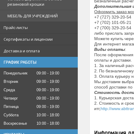
Безналичный расче
резиновой крошки
Дополнительная 
Оформить заказ мо
МЕБЕЛЬ ДЛЯ УЧРЕЖДЕНИЙ
+7 (727) 329-20-54
+7 (702) 101-05-21
Прайс-листы
+7 (700) 329-20-54
либо прислать запр
Можете купить чере
Сертификаты и лицензии
Для интернет магаз
Виды оплаты
:
Доставка и оплата
После оформления 
оплаты и доставки.
ГРАФИК РАБОТЫ
1. За наличный расч
2. По безналичному
Понедельник
09:00
19:00
3. Оплата курьеру 
Вторник
09:00
19:00
Мы доставим выбран
способ доставки по
Среда
09:00
19:00
Стоимость доста
1. Курьерская доста
Четверг
09:00
19:00
2. Стоимость и сро
Пятница
09:00
19:00
итг,
http://www.abttra
Суббота
10:00
18:00
Воскресенье
10:00
18:00
Информация дл