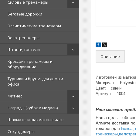
Силовые тренажеры
Беговые дорожки
Эллиптические тренажеры
Велотренажеры
Штанги, гантели
Описание
Кроссфит тренажеры и
оборудование
Изготовлен из матер
Турники и брусья для дома и
Материал: Polyester
офиса
Цвет: cиний.
Артикул: 1004
Фитнес
Награды (кубок и медаль)
Наш магазин пре
Наша цель – обеспе
Шахматы и шахматные часы
Алмате доставка по
товаров для
Бокса
,
Секундомеры
тренажеры
,
велотре