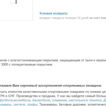
возврат товара в течение 14 дней
за счет по
иалов с влагоотталкивающим покрытием, защищающим от пыли и загрязн
 3000 с полиуретановым покрытием.
длагает Вам огромный ассортимент спортивных товаров.
чить клиентов качественными спортивными товарами по низким це
 РК и СНГ. Производство и продажа. У нас вы найдете самый боль
футбола
,
волейбола
,
баскетбола
,
плавание
,
настольного тенниса,
Д
нажеры
,
гантели
,
грифы
, Тренажеры, беговые дорожки, эллиптиче