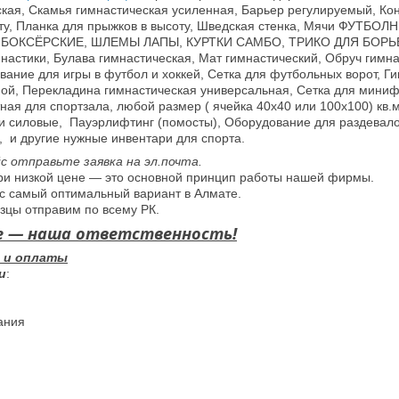
кая, Скамья гимнастическая усиленная, Барьер регулируемый, Ко
оту, Планка для прыжков в высоту, Шведская стенка, Мячи ФУ
 БОКСЁРСКИЕ, ШЛЕМЫ ЛАПЫ, КУРТКИ САМБО, ТРИКО ДЛЯ БОРЬБЫ
настики, Булава гимнастическая, Мат гимнастический, Обруч гимн
вание для игры в футбол и хоккей, Сетка для футбольных ворот, Г
ной, Перекладина гимнастическая универсальная, Сетка для миниф
тная для спортзала, любой размер ( ячейка 40х40 или 100х100) к
 и силовые, Пауэрлифтинг (помосты), Оборудование для раздевал
, и другие нужные инвентари для спорта.
с отправьте заявка на эл.почта.
ри низкой цене ― это основной принцип работы нашей фирмы.
ас самый оптимальный вариант в Алмате.
зцы отправим по всему РК.
е — наша ответственность!
и и оплаты
и
:
ания