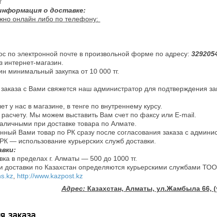
т
информация о доставке:
жно онлайн либо по телефону:
ос по электронной почте в произвольной форме по адресу:
329205
з интернет-магазин.
ин минимальный закупка от 10 000 тг.
заказа с Вами свяжется наш администратор для подтверждения за
ет у нас в магазине, в тенге по внутреннему курсу.
 расчету. Мы можем выставить Вам счет по факсу или Е-mail.
наличными при доставке товара по Алмате.
ный Вами товар по РК сразу после согласования заказа с админи
 РК — использование курьерских служб доставки.
вки:
вка в пределах г. Алматы — 500 до 1000 тг.
ки доставки по Казахстан определяются курьерскими службами Т
ns.kz
,
http://www.kazpost.kz
Адрес:
Казахстан, Алматы, ул.Жамбыла 66, (
я заказа