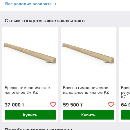
Все условия возврата
С этим товаром также заказывают
Бревно гимнастическое
Бревно гимнастическое
Брев
напольное 3м KZ
напольное длина 5м KZ
регу
KZ
37 000
59 500
64 
₸
₸
Купить
Купить