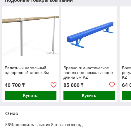
Подобные товары компании
Балетный напольный
Бревно гимнастическое
Брев
однорядный станок 3м
напольное нескользящее
регу
длина 5м KZ
KZ
40 700
85 000
64 
₸
₸
Купить
Купить
О нас
86% положительных из 8 отзывов за год