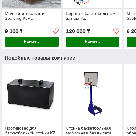
Мяч баскетбольный
Ворота с баскетбольным
Мяч
Spalding Кожа
щитом KZ
Spal
9 100
120 000
6 2
₸
₸
Купить
Купить
Подобные товары компании
Противовес для
Стойка баскетбольная
Стой
баскетбольной стойки KZ
мобильная без вылета
обра