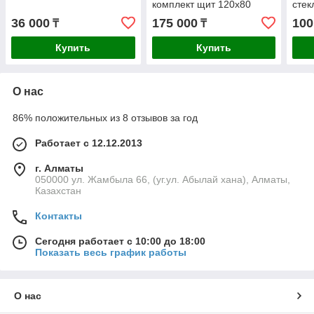
комплект щит 120х80
стек
фанера KZ
36 000
175 000
100
₸
₸
Купить
Купить
О нас
86% положительных из 8 отзывов за год
Работает с 12.12.2013
г. Алматы
050000 ул. Жамбыла 66, (уг.ул. Абылай хана), Алматы,
Казахстан
Контакты
Сегодня работает с 10:00 до 18:00
Показать весь график работы
О нас