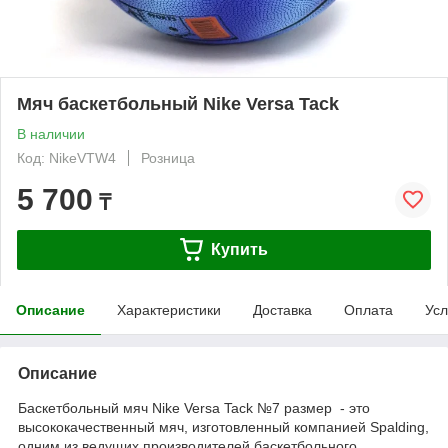
Мяч баскетбольный Nike Versa Tack
В наличии
Код: NikeVTW4
Розница
5 700
₸
Купить
Описание
Характеристики
Доставка
Оплата
Усл
Описание
Баскетбольный мяч Nike Versa Tack №7 размер - это
высококачественный мяч, изготовленный компанией Spalding,
одним из ведущих производителей баскетбольного