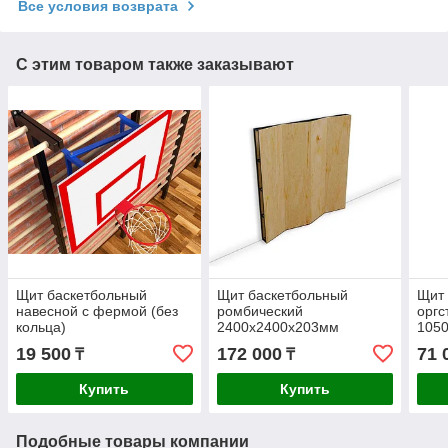
Все условия возврата
С этим товаром также заказывают
Щит баскетбольный
Щит баскетбольный
Щит 
навесной с фермой (без
ромбический
оргс
кольца)
2400х2400х203мм
1050
19 500
172 000
71 
₸
₸
Купить
Купить
Подобные товары компании