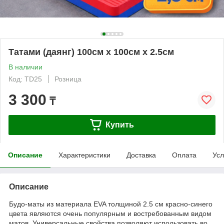
Татами (даянг) 100см х 100см х 2.5см
В наличии
Код: TD25
Розница
3 300
₸
Купить
Описание
Характеристики
Доставка
Оплата
Усл
Описание
Будо-маты из материала EVA толщиной 2.5 см красно-синего
цвета являются очень популярным и востребованным видом
матов. Универсальные свойства позволяют использовать во