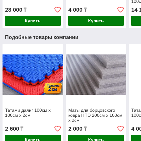
100с
28 000
4 000
14 
₸
₸
Купить
Купить
Подобные товары компании
Татами даянг 100см х
Маты для борцовского
Тата
100см х 2см
ковра НПЭ 200см х 100см
100с
х 2см
2 600
2 000
4 0
₸
₸
Купить
Купить