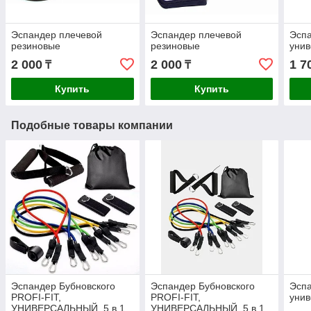
Эспандер плечевой
Эспандер плечевой
Эспа
резиновые
резиновые
уни
2 000
2 000
1 7
₸
₸
Купить
Купить
Подобные товары компании
Эспандер Бубновского
Эспандер Бубновского
Эспа
PROFI-FIT,
PROFI-FIT,
уни
УНИВЕРСАЛЬНЫЙ, 5 в 1
УНИВЕРСАЛЬНЫЙ, 5 в 1