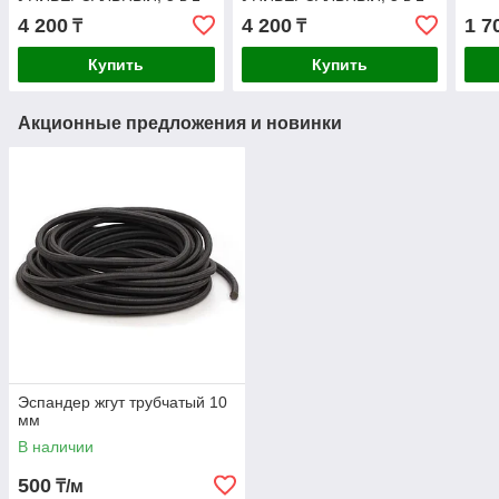
4 200
4 200
1 7
₸
₸
Купить
Купить
Акционные предложения и новинки
Эспандер жгут трубчатый 10
мм
В наличии
500
₸/м