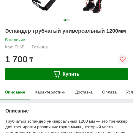
Эспандер трубчатый универсальный 1200мм
В наличии
Код: FL65
Розница
1 700
₸
Купить
Описание
Характеристики
Доставка
Оплата
Усл
Описание
Трубчатый эспандер универсальный 1200 мм — это тренажёр
для тренировки различных групп мышц, который часто
используется для растяжки, укрепления мышц рук, ног, груди