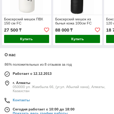
Боксерский мешок ПВХ
Боксерский мешок из
Бокс
150 см FC
бычья кожа 100см FC
120 
27 500
88 000
18 
₸
₸
Купить
Купить
О нас
86% положительных из 8 отзывов за год
Работает с 12.12.2013
г. Алматы
050000 ул. Жамбыла 66, (уг.ул. Абылай хана), Алматы,
Казахстан
Контакты
Сегодня работает с 10:00 до 18:00
Показать весь график работы