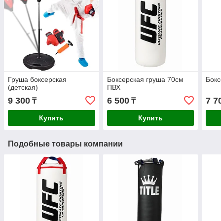
Груша боксерская
Боксерская груша 70см
Бокс
(детская)
ПВХ
9 300
6 500
7 7
₸
₸
Купить
Купить
Подобные товары компании