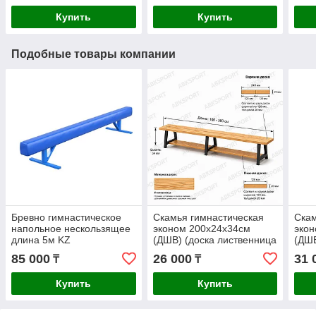
Купить
Купить
Подобные товары компании
Бревно гимнастическое
Скамья гимнастическая
Скам
напольное нескользящее
эконом 200х24х34см
экон
длина 5м KZ
(ДШВ) (доска лиственница
(ДШВ
120*20мм х 2шт) KZ
120*
85 000
26 000
31 
₸
₸
Купить
Купить