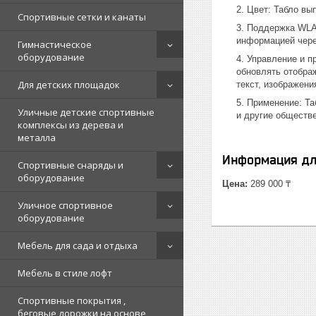
Цвет: Табло вы
Спортивные сетки и канаты
Поддержка WLAN
информацией чере
Гимнастическое
оборудование
Управление и п
обновлять отобра
Для детских площадок
текст, изображени
Применение: Та
Уличные детские спортивные
и другие обществ
комплексы из дерева и
металла
Информация дл
Спортивные снаряды и
оборудование
Цена:
289 000 ₸
Уличное спортивное
оборудование
Мебель для сада и отдыха
Мебель в стиле лофт
Спортивные покрытия ,
беговые дорожки на основе