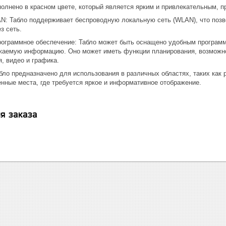
полнено в красном цвете, который является ярким и привлекательным, п
: Табло поддерживает беспроводную локальную сеть (WLAN), что позв
з сеть.
рограммное обеспечение: Табло может быть оснащено удобным программ
жаемую информацию. Оно может иметь функции планирования, возможнос
я, видео и графика.
бло предназначено для использования в различных областях, таких как 
енные места, где требуется яркое и информативное отображение.
я заказа