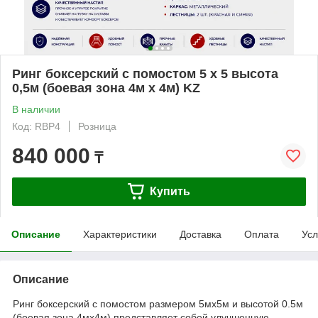
Ринг боксерский с помостом 5 х 5 высота
0,5м (боевая зона 4м х 4м) KZ
В наличии
Код: RBP4
Розница
840 000
₸
Купить
Описание
Характеристики
Доставка
Оплата
Усл
Описание
Ринг боксерский с помостом размером 5мх5м и высотой 0.5м
(боевая зона 4мх4м) представляет собой улучшенную