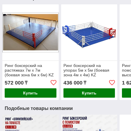
Ринг боксерский на
Ринг боксерский на
Ринг
растяжках 7м х 7м
упорах 5м х 5м (боевая
помо
(боевая зона 6м х 6м) KZ
зона 4м х 4м) KZ
высо
6м х
572 000
436 000
1 6
₸
₸
Купить
Купить
Подобные товары компании