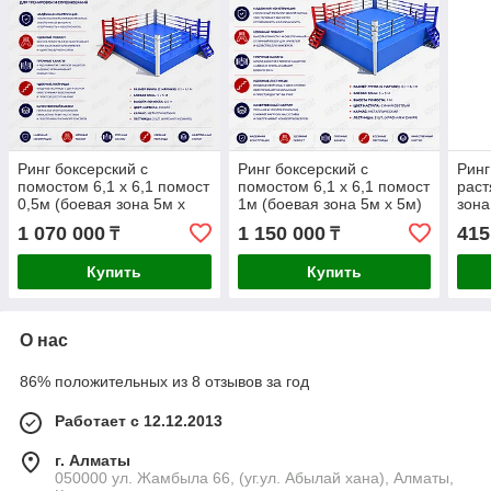
Ринг боксерский с
Ринг боксерский с
Ринг
помостом 6,1 х 6,1 помост
помостом 6,1 х 6,1 помост
раст
0,5м (боевая зона 5м х
1м (боевая зона 5м х 5м)
зона
5м) KZ
KZ
1 070 000
1 150 000
415
₸
₸
Купить
Купить
О нас
86% положительных из 8 отзывов за год
Работает с 12.12.2013
г. Алматы
050000 ул. Жамбыла 66, (уг.ул. Абылай хана), Алматы,