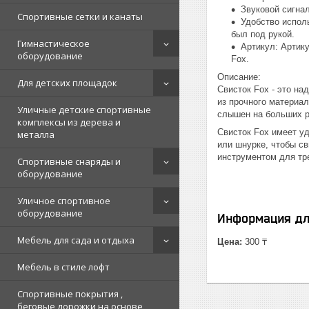
Звуковой сигнал
Спортивные сетки и канаты
Удобство испол
был под рукой.
Гимнастическое
Артикул: Артик
оборудование
Fox.
Описание:
Для детских площадок
Свисток Fox - это н
из прочного материал
Уличные детские спортивные
слышен на больших р
комплексы из дерева и
Свисток Fox имеет у
металла
или шнурке, чтобы св
инструментом для тр
Спортивные снаряды и
оборудование
Уличное спортивное
оборудование
Информация дл
Мебель для сада и отдыха
Цена:
300 ₸
Мебель в стиле лофт
Спортивные покрытия ,
беговые дорожки на основе