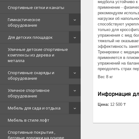
медбола устойчиво к 
Спортивные сетки и канаты
применение - физичес
рекомендуем использо
нагрузки об напольн
Гимнастическое
способствуют укрепл
оборудование
только для кроссфит
упражнения с мед бо
Для детских площадок
тяжелый не оказывае
эффективность занят
Уличные детские спортивные
Тренировки с медици
комплексы из дерева и
применяется в плиом
металла
упражнений на баланс
преодолеть страх пе
Спортивные снаряды и
Вес 8 кг
оборудование
Уличное спортивное
Информация дл
оборудование
Цена:
12 500 ₸
Мебель для сада и отдыха
Мебель в стиле лофт
Спортивные покрытия ,
беговые дорожки на основе