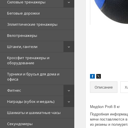
Силовые тренажеры
Беговые дорожки
Эллиптические тренажеры
Велотренажеры
Штанги, гантели
Кроссфит тренажеры и
оборудование
Турники и брусья для дома и
офиса
Описание
Х
Фитнес
Награды (кубок и медаль)
Медбол Profi 8 кг
Шахматы и шахматные часы
Подробная информац
мячи поставляются в
Секундомеры
из резины и полиурет