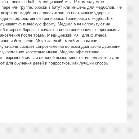
ского medicine ball – медицинский мяч. Рекомендуемое
 паре или группе, броски в батут или мишень для медболов. Не
к покрытие медбола не рассчитано на постоянные ударные
едения эффективной тренировки. Тренировки с медбол 8 кг
и улучшают физическую форму. Медбол мяч используют не
икбоксеры и борцы включают в свои тренировочные программы
тановления после травм. Медицинский мяч для фитнеса
тивно и безопасно. Мяч тяжелый - медбол повышает
ку снаряд создает сопротивление во всем диапазоне движений.
 и укрепления корсетных мышц. Медбол эффективно
тв, взрывной силы и силовой выносливости, используется для
ют для обучения детей и подростков, как лучший способ