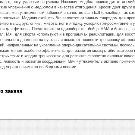
влаге, поту, ударным нагрузкам. Название медбол происходит от англий
кие упражнения с медболом в качестве отягощения, броски друг другу в
вать мяч утяжеленный набивной в качестве slam ball (слэмбол), так ка
ое покрытие. Медицинский мяч 8кг является отличным снарядом для пров
ению мышц рук, спины, живота, ног и ягодиц, ускоряют жиросжигание 
а и для фитнеса. Представители единоборств - бойцы ММА и боксеры, к
лл. Мяч для спорта используют и в программах реабилитации, для восс
т сильного давления на суставы и помогает провести тренировку эффек
ий, направленных на укрепление опорно-двигательной системы, посколь
нским мячом особенно эффективны для развития мышц-стабилизаторов
етрических и кардио-тренировках для развития скоростно-силовых качес
, ловкость и развитие координации. Мяч - утяжелитель активно применя
ред упражнениями со свободными весами.
я заказа