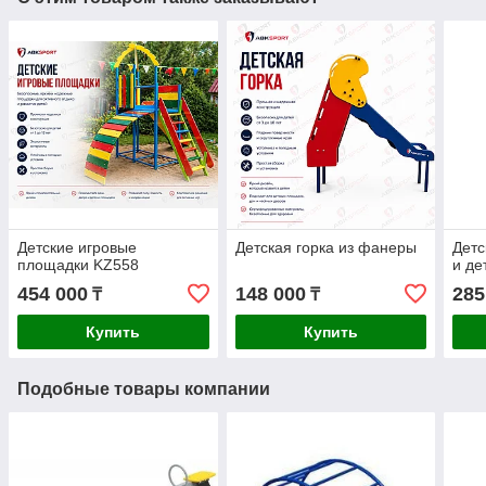
Детские игровые
Детская горка из фанеры
Детс
площадки KZ558
и де
454 000
148 000
285
₸
₸
Купить
Купить
Подобные товары компании