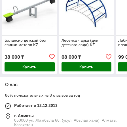
Балансир детский без
Лесенка - арка (для
Лаби
спинки металл KZ
детского сада) KZ
пло
38 000
68 000
99 
₸
₸
Купить
Купить
О нас
86% положительных из 8 отзывов за год
Работает с 12.12.2013
г. Алматы
050000 ул. Жамбыла 66, (уг.ул. Абылай хана), Алматы,
Казахстан