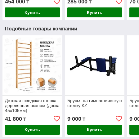
454 000
285 000
70 
₸
₸
Купить
Купить
Подобные товары компании
Детская шведская стенка
Брусья на гимнастическую
Брус
деревянная эконом (доска
стенку KZ
стен
45х105мм)
41 800
9 000
9 0
₸
₸
Купить
Купить