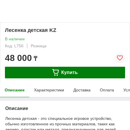
Лесенка детская KZ
В наличии
Код: L756
Розница
48 000
₸
Купить
Описание
Характеристики
Доставка
Оплата
Усл
Описание
Лесенка детская - это специальное игровое устройство,
обычно изготовленное из прочных материалов, таких как
дерево, пластик или металл, предназначенное для детей.