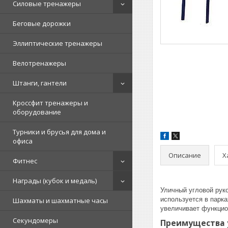
Силовые тренажеры
Беговые дорожки
Эллиптические тренажеры
Велотренажеры
Штанги, гантели
Кроссфит тренажеры и
оборудование
Турники и брусья для дома и
офиса
Описание
Х
Фитнес
Награды (кубок и медаль)
Уличный угловой руко
используется в парк
Шахматы и шахматные часы
увеличивает функцио
Секундомеры
Преимущества у