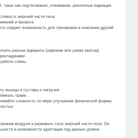
, таких как подтягивания, отжимания, различные вариации
сливость верхней части тела.
ижений и баланса.
то создает возможность для тренировок в компании друзей
лнять разные варианты (широким или узким хватом).
ерекладинами.
 работе спины.
ть мышцы и суставы к нагрузке.
збежать травм.
личивайте сложность по мере улучшения физической формы.
ностью.
свежем воздухе и развивать силу верхней части тела. Он
льности и возможности адаптации под разные уровни