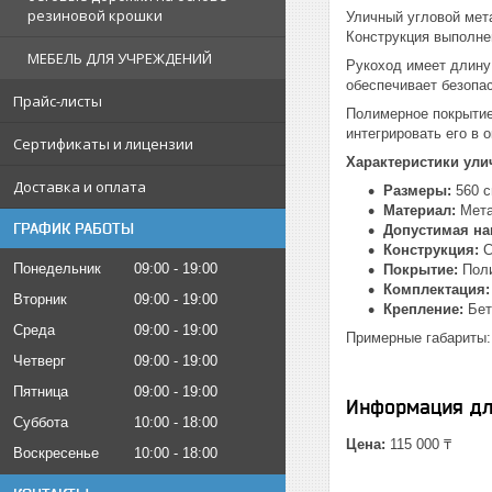
резиновой крошки
Уличный угловой мет
Конструкция выполне
МЕБЕЛЬ ДЛЯ УЧРЕЖДЕНИЙ
Рукоход имеет длину 
обеспечивает безопас
Прайс-листы
Полимерное покрытие
интегрировать его в
Сертификаты и лицензии
Характеристики ули
Доставка и оплата
Размеры:
560 с
Материал:
Мета
ГРАФИК РАБОТЫ
Допустимая наг
Конструкция:
С
Понедельник
09:00
19:00
Покрытие:
Поли
Комплектация:
Вторник
09:00
19:00
Крепление:
Бет
Среда
09:00
19:00
Примерные габариты: м
Четверг
09:00
19:00
Пятница
09:00
19:00
Информация дл
Суббота
10:00
18:00
Цена:
115 000 ₸
Воскресенье
10:00
18:00