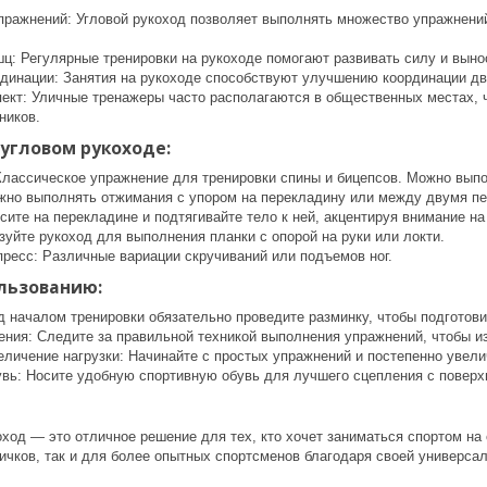
пражнений: Угловой рукоход позволяет выполнять множество упражнений
ц: Регулярные тренировки на рукоходе помогают развивать силу и выно
динации: Занятия на рукоходе способствуют улучшению координации дв
ект: Уличные тренажеры часто располагаются в общественных местах, ч
ников.
угловом рукоходе:
Классическое упражнение для тренировки спины и бицепсов. Можно выпо
но выполнять отжимания с упором на перекладину или между двумя п
исите на перекладине и подтягивайте тело к ней, акцентируя внимание на
зуйте рукоход для выполнения планки с опорой на руки или локти.
пресс: Различные вариации скручиваний или подъемов ног.
льзованию:
д началом тренировки обязательно проведите разминку, чтобы подготови
ения: Следите за правильной техникой выполнения упражнений, чтобы и
еличение нагрузки: Начинайте с простых упражнений и постепенно уве
вь: Носите удобную спортивную обувь для лучшего сцепления с поверх
ход — это отличное решение для тех, кто хочет заниматься спортом на 
ичков, так и для более опытных спортсменов благодаря своей универса