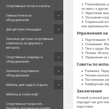
Разнообразие у
Спортивные сетки и канаты
на пресс и другие.
Укрепление мыш
Гимнастическое
Улучшение коор
оборудование
Социальный асп
или единомышлен
Для детских площадок
Упражнения на 
Уличные детские спортивные
Подтягивания: 
комплексы из дерева и
Отжимания: Мож
металла
Тяга к груди: В
Планка: Исполь
Спортивные снаряды и
Упражнения на 
оборудование
Советы по испо
Уличное спортивное
Разминка: Пере
оборудование
Техника выполн
Постепенное ув
Комфортная обу
Мебель для сада и отдыха
Заключение
Мебель в стиле лофт
Угловой уличный руко
подходит как для нов
Спортивные покрытия ,
подготовки.
беговые дорожки на основе