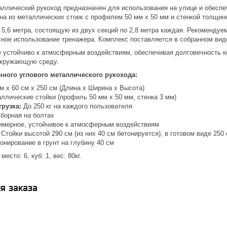
аллический рукоход предназначен для использования на улице и обеспе
на из металлических стоек с профилем 50 мм x 50 мм и стенкой толщино
5,6 метра, состоящую из двух секций по 2,8 метра каждая. Рекомендуема
ное использование тренажера. Комплекс поставляется в собранном виде
 устойчиво к атмосферным воздействиям, обеспечивая долговечность к
 окружающую среду.
чного углового металлического рукохода:
м x 60 см x 250 см (Длина x Ширина x Высота)
ллические стойки (профиль 50 мм x 50 мм, стенка 3 мм)
рузка:
До 250 кг на каждого пользователя
борная на болтах
мерное, устойчивое к атмосферным воздействиям
Стойки высотой 290 см (из них 40 см бетонируется), в готовом виде 250 
онирование в грунт на глубину 40 см
есто: 6, куб: 1, вес: 80кг.
я заказа