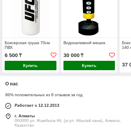
Боксерская груша 70см
Водоналивной мешок
Бокс
ПВХ
140 
6 500
30 000
₸
₸
37 
Купить
Купить
О нас
86% положительных из 8 отзывов за год
Работает с 12.12.2013
г. Алматы
050000 ул. Жамбыла 66, (уг.ул. Абылай хана), Алматы,
Казахстан