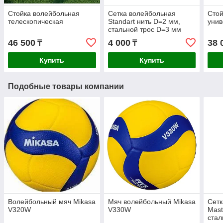
Стойка волейбольная
Сетка волейбольная
Стой
телескопическая
Standart нить D=2 мм,
унив
стальной трос D=3 мм
46 500
4 000
38 
₸
₸
Купить
Купить
Подобные товары компании
Волейбольный мяч Mikasa
Мяч волейбольный Mikasa
Сетк
V320W
V330W
Mast
стал