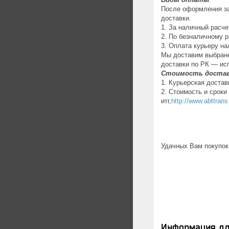
После оформления за
доставки.
1. За наличный расчет
2. По безналичному р
3. Оплата курьеру на
Мы доставим выбранн
доставки по РК — ис
Стоимость достав
1. Курьерская достав
2. Стоимость и срок
итг,
http://www.abttrans
Удачных Вам покупок
Информация дл