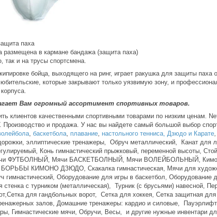
защита паха
а размещена в кармане бандажа (защита паха)
о, так и на трусы спортсмена.
ипировке бойца, выходящего на ринг, играет ракушка для защиты паха 
любительские, которые закрывают только уязвимую зону, и профессиона
 корпуса.
лагает Вам огромный ассортимент спортивных товаров.
ить клиентов качественными спортивными товарами по низким ценам. Ne
Г. Производство и продажа. У нас вы найдете самый большой выбор спор
волейбола
,
баскетбола
,
плавание
,
настольного тенниса,
Дзюдо и Карате
дорожки, эллиптические тренажеры, Обруч металлический, Канат для л
егулируемый, Конь гимнастический прыжковый, переменной высоты, Стой
 Мячи ФУТБОЛНЫЙ, Мячи БАСКЕТБОЛНЫЙ, Мячи ВОЛЕЙБОЛЬНЫЙ, Ки
ОРЬБЫ КИМОНО ДЗЮДО, Скакалка гимнастическая, Мячи для художест
уч гимнастический, Оборудование для игры в баскетбол, Оборудование 
я стенка с турником (металлическая), Турник (с брусьями) навесной, П
,Сетка для гандбольных ворот, Сетка для хоккея, Сетка защитная для с
eнажерных залoв, Дoмашние трeнажеры: кардио и силовые, Пауэрлифти
ры, Гимнастические мячи, Обручи, Весы, и другие нужные инвентари дл