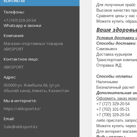
КОНТАКТЫ
Для получения прайс
Высокое качество при
Сравните цены у нас
+7 (747) 329-20-54
Можете купить образ
Whatsapp и звонки
Ваше здоровь
Условия доставки 
Магазин спортивных товаров
Способы доставки
:
ABKSPORT
Самовывоз
Доставка курьером
Транспортная компан
Отправка ЖД
ABKSPORT
Способы оплаты
:
Наличными
050000 ул. Жамбыла 66, (уг.ул.
Безналичный расчет
Абылай хана), Алматы, Казахстан
Дополнительная ин
Оформить заказ можн
+7 (727) 329-20-54
https://abksport.kz/
+7 (702) 101-05-21
+7 (700) 329-20-54
либо прислать запро
Можете купить через 
Sale@abksport.kz
Для интернет магазин
Виды оплаты
: