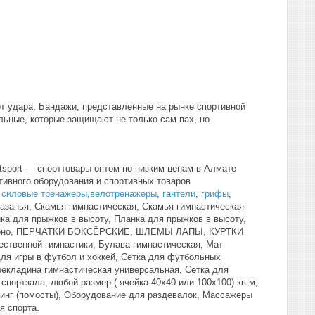
от удара. Бандажи, представленные на рынке спортивной
льные, которые защищают не только сам пах, но
tsport — спорттовары оптом по низким ценам в Алмате
тивного оборудования и спортивных товаров
,
силовые тренажеры
,
велотренажеры
,
гантели
,
грифы
,
азанья, Скамья гимнастическая, Скамья гимнастическая
ка для прыжков в высоту, Планка для прыжков в высоту,
моно, ПЕРЧАТКИ БОКСЁРСКИЕ, ШЛЕМЫ ЛАПЫ, КУРТКИ
венной гимнастики, Булава гимнастическая, Мат
для игры в футбол и хоккей, Сетка для футбольных
ерекладина гимнастическая универсальная, Сетка для
портзала, любой размер ( ячейка 40х40 или 100х100) кв.м,
нг (помосты), Оборудование для раздевалок, Массажеры
я спорта.