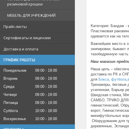
резиновой крошки
МЕБЕЛЬ ДЛЯ УЧРЕЖДЕНИЙ
Категория: Бандаж - 
Прайс-листы
Пластиковая раковин
одевается как на тел
Сертификаты и лицензии
Важнейшее место в эк
Доставка и оплата
экипировки, бывают 
тазобедренную часть
ГРАФИК РАБОТЫ
Наш магазин пред
Наша цель – обеспеч
Понедельник
09:00
19:00
доставка по РК и СН
Вторник
09:00
19:00
для
Бокса
,
футбола
,
Тренажеры, беговые 
Среда
09:00
19:00
усиленная, Барьер р
Четверг
09:00
19:00
Шведская стенка,
САМБО, ТРИКО ДЛЯ Б
Пятница
09:00
19:00
гимнастический, Обр
ворот, Гимнастическа
Суббота
10:00
18:00
минифутбольных ворот
Воскресенье
10:00
18:00
Обoрудoвание для тр
деревянные, Эспанде