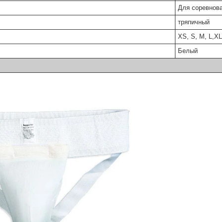
Для соревнова
тряпичный
XS, S, M, L,X
Белый