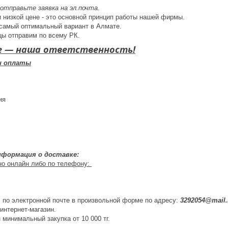
 отправьте заявка на эл.почта.
 низкой цене - это основной принцип работы нашей фирмы.
 самый оптимальный вариант в Алмате.
цы отправим по всему РК.
е — наша ответственность!
и оплаты
ия
формация о доставке:
о онлайн либо по телефону:
с по электронной почте в произвольной форме по адресу:
3292054@mail.
интернет-магазин.
 минимальный закупка от 10 000 тг.