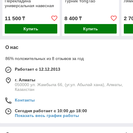
Перекладина
Турник YongTao
Лямк
универсальная навесная
11 500
8 400
2 7
₸
₸
Купить
Купить
О нас
86% положительных из 8 отзывов за год
Работает с 12.12.2013
г. Алматы
050000 ул. Жамбыла 66, (уг.ул. Абылай хана), Алматы,
Казахстан
Контакты
Сегодня работает с 10:00 до 18:00
Показать весь график работы