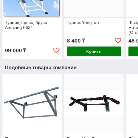
Турник, пресс, бруся
Турник YongTao
Швед
Amazing 6624
мета
(Сте
8 400
48 
₸
99 000
₸
Купить
Подобные товары компании