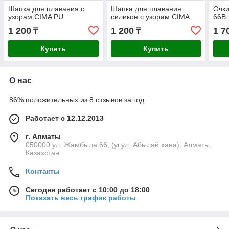
Шапка для плавания c
Шапка для плавания
Очки
узорам CIMA PU
силикон с узорам CIMA
66В
1 200
1 200
1 7
₸
₸
Купить
Купить
О нас
86% положительных из 8 отзывов за год
Работает с 12.12.2013
г. Алматы
050000 ул. Жамбыла 66, (уг.ул. Абылай хана), Алматы,
Казахстан
Контакты
Сегодня работает с 10:00 до 18:00
Показать весь график работы