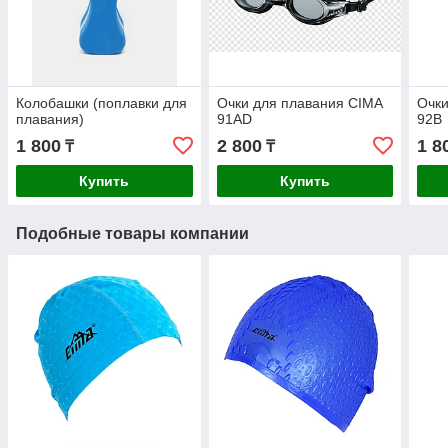
Колобашки (поплавки для
Очки для плавания CIMA
Очки
плавания)
91AD
92B
1 800
2 800
1 8
₸
₸
Купить
Купить
Подобные товары компании