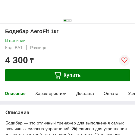
Бодибар AeroFit 1кг
В наличии
Код: BA1
Розница
4 300
₸
Купить
Описание
Характеристики
Доставка
Оплата
Усл
Описание
Бодибар — это отличный тренажер для выполнения самых
различных силовых упражнений. Эфективен для укрепления
мышц как верхней, так и нижней части тела. Стал широко