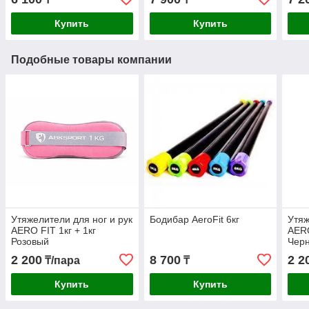
Купить
Купить
Подобные товары компании
Утяжелители для ног и рук
Бодибар AeroFit 6кг
Утяж
AERO FIT 1кг + 1кг
AERO
Розовый
Чер
2 200
8 700
2 2
₸/пара
₸
Купить
Купить