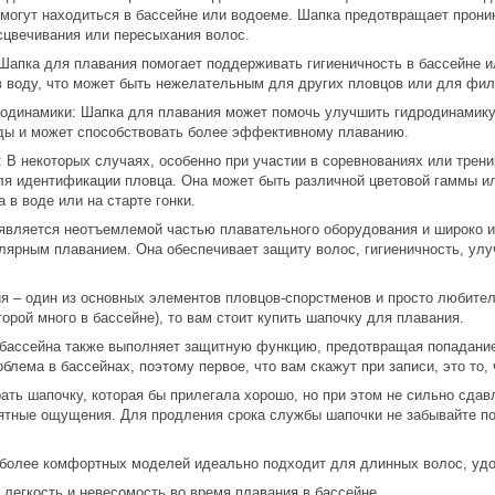
 могут находиться в бассейне или водоеме. Шапка предотвращает проник
сцвечивания или пересыхания волос.
 Шапка для плавания помогает поддерживать гигиеничность в бассейне
в воду, что может быть нежелательным для других пловцов или для фил
одинамики: Шапка для плавания может помочь улучшить гидродинамику
ды и может способствовать более эффективному плаванию.
 В некоторых случаях, особенно при участии в соревнованиях или трен
ля идентификации пловца. Она может быть различной цветовой гаммы ил
 в воде или на старте гонки.
является неотъемлемой частью плавательного оборудования и широко и
ярным плаванием. Она обеспечивает защиту волос, гигиеничность, ул
я – один из основных элементов пловцов-спорстменов и просто любителе
торой много в бассейне), то вам стоит купить шапочку для плавания.
на также выполняет защитную функцию, предотвращая попадание вол
блема в бассейнах, поэтому первое, что вам скажут при записи, это то, 
очку, которая бы прилегала хорошо, но при этом не сильно сдавлив
ятные ощущения. Для продления срока службы шапочки не забывайте по
иболее комфортных моделей идеально подходит для длинных волос, удоб
легкость и невесомость во время плавания в бассейне.