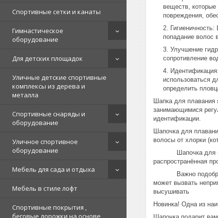
веществ, которые
Спортивные сетки и канаты
повреждения, обе
Гигиеничность:
Гимнастическое
попадание волос 
оборудование
Улучшение гидр
Для детских площадок
сопротивление во
Идентификация:
Уличные детские спортивные
использоваться д
комплексы из дерева и
определить пловца
металла
Шапка для плавания 
занимающимися регул
Спортивные снаряды и
идентификации.
оборудование
Шапочка для плавани
волосы от хлорки (ко
Уличное спортивное
оборудование
Шапочка для бассей
распространённая про
Мебель для сада и отдыха
Важно подобрать шап
может вызвать непри
Мебель в стиле лофт
высушивать
Новинка! Одна из на
Спортивные покрытия ,
беговые дорожки на основе
Шапочка подарит вам 