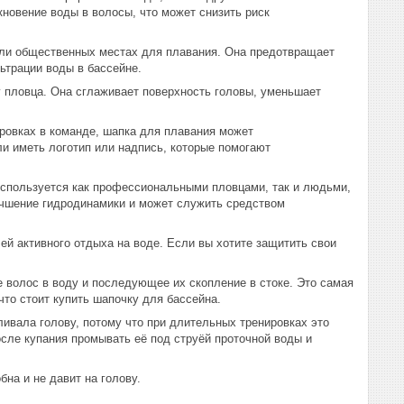
новение воды в волосы, что может снизить риск
 или общественных местах для плавания. Она предотвращает
ьтрации воды в бассейне.
 пловца. Она сглаживает поверхность головы, уменьшает
ировках в команде, шапка для плавания может
и иметь логотип или надпись, которые помогают
спользуется как профессиональными пловцами, так и людьми,
учшение гидродинамики и может служить средством
й активного отдыха на воде. Если вы хотите защитить свои
ос в воду и последующее их скопление в стоке. Это самая
что стоит купить шапочку для бассейна.
ала голову, потому что при длительных тренировках это
сле купания промывать её под струёй проточной воды и
на и не давит на голову.