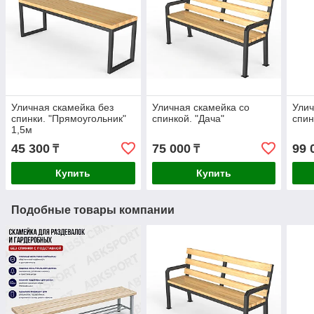
Уличная скамейка без
Уличная скамейка со
Улич
спинки. "Прямоугольник"
спинкой. "Дача"
спин
1,5м
45 300
75 000
99 
₸
₸
Купить
Купить
Подобные товары компании