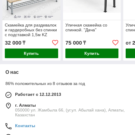
Скамейка для раздевалок
Уличная скамейка со
Улич
и гардеробных без спинки
спинкой. "Дача"
спин
с подставкой 1,5м KZ
32 000
75 000
₸
₸
от
Купить
Купить
О нас
86% положительных из 8 отзывов за год
Работает с 12.12.2013
г. Алматы
050000 ул. Жамбыла 66, (уг.ул. Абылай хана), Алматы,
Казахстан
Контакты