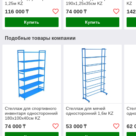
1,25м KZ
190х1,25х35см KZ
KZ
116 000
74 000
142
₸
₸
Купить
Купить
Подобные товары компании
Стеллаж для спортивного
Стеллаж для мячей
Стел
инвентаря односторонний
односторонний 1,6м KZ
одно
180х100х40см KZ
74 000
53 000
62 
₸
₸