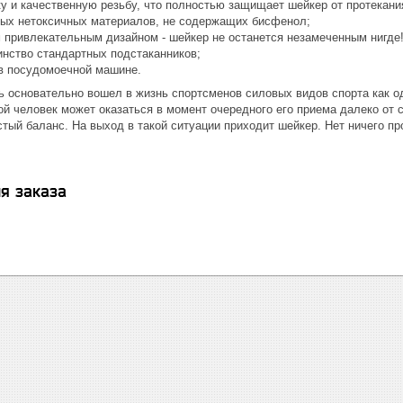
 и качественную резьбу, что полностью защищает шейкер от протекания 
ных нетоксичных материалов, не содержащих бисфенол;
 привлекательным дизайном - шейкер не останется незамеченным нигде
нство стандартных подстаканников;
в посудомоечной машине.
ь основательно вошел в жизнь спортсменов силовых видов спорта как 
й человек может оказаться в момент очередного его приема далеко от с
тый баланс. На выход в такой ситуации приходит шейкер. Нет ничего п
я заказа