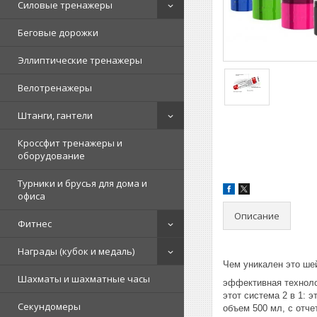
Силовые тренажеры
Беговые дорожки
Эллиптические тренажеры
Велотренажеры
Штанги, гантели
Кроссфит тренажеры и
оборудование
Турники и брусья для дома и
офиса
Описание
Фитнес
Награды (кубок и медаль)
Чем уникален это ше
Шахматы и шахматные часы
эффективная технол
этот система 2 в 1: 
Секундомеры
объем 500 мл, с отч