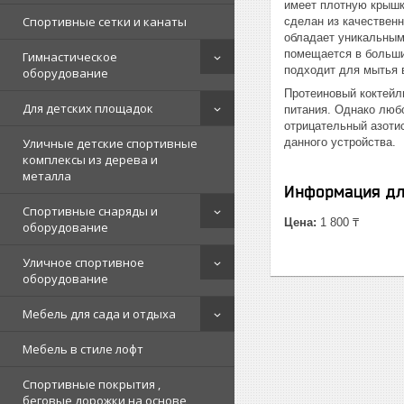
имеет плотную крышку
Спортивные сетки и канаты
сделан из качествен
обладает уникальным
помещается в больши
Гимнастическое
подходит для мытья 
оборудование
Протеиновый коктейл
Для детских площадок
питания. Однако любо
отрицательный азотис
Уличные детские спортивные
данного устройства.
комплексы из дерева и
металла
Информация дл
Спортивные снаряды и
Цена:
1 800 ₸
оборудование
Уличное спортивное
оборудование
Мебель для сада и отдыха
Мебель в стиле лофт
Спортивные покрытия ,
беговые дорожки на основе