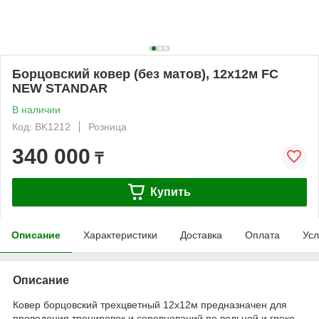
Борцовский ковер (без матов), 12х12м FC
NEW STANDAR
В наличии
Код: BK1212
Розница
340 000
₸
Купить
Описание
Характеристики
Доставка
Оплата
Усл
Описание
Ковер борцовский трехцветный 12х12м предназначен для
проведения тренировок и соревнований по вольной и греко-