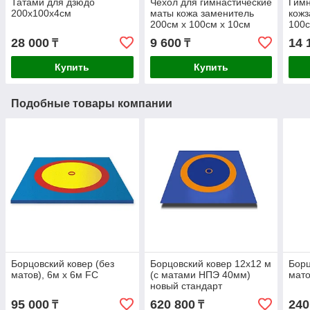
Татами для дзюдо
Чехол для гимнастические
Гимн
200х100х4см
маты кожа заменитель
кожз
200см х 100см х 10см
100с
28 000
9 600
14 
₸
₸
Купить
Купить
Подобные товары компании
Борцовский ковер (без
Борцовский ковер 12х12 м
Борц
матов), 6м х 6м FC
(с матами НПЭ 40мм)
мато
новый стандарт
95 000
620 800
240
₸
₸