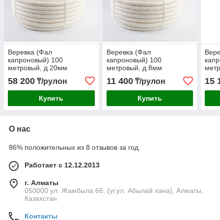
Веревка (Фал
Веревка (Фал
Вере
капроновый) 100
капроновый) 100
капр
метровый, д 20мм
метровый, д 8мм
метр
58 200
11 400
15 
₸/рулон
₸/рулон
Купить
Купить
О нас
86% положительных из 8 отзывов за год
Работает с 12.12.2013
г. Алматы
050000 ул. Жамбыла 66, (уг.ул. Абылай хана), Алматы,
Казахстан
Контакты