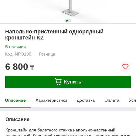
Напольно-пристенный однорядный
кронштейн KZ
В наличии
Код: NPO100
Розница
6 800
₸
Купить
Описание
Характеристики
Доставка
Оплата
Усл
Описание
Кронштейн для балетного станка напольно-настенный
однорядный. Кронштейн крепится к полу и к стене анкерными