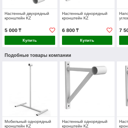
Настенный двухрядный
Настенный однорядный
Нап
кронштейн KZ
кронштейн KZ
угло
5 000
6 800
7 5
₸
₸
Купить
Купить
Подобные товары компании
Мобильный однорядный
Настенный однорядный
Нас
кронштейн KZ
кронштейн KZ
кро