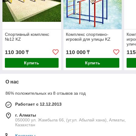
Спортивный комплекс
Комплекс спортивно-
Комп
№12 KZ
игровой для улицы KZ
игро
улич
110 300
110 000
115
₸
₸
Купить
Купить
О нас
86% положительных из 8 отзывов за год
Работает с 12.12.2013
г. Алматы
050000 ул. Жамбыла 66, (уг.ул. Абылай хана), Алматы,
Казахстан
Контакты