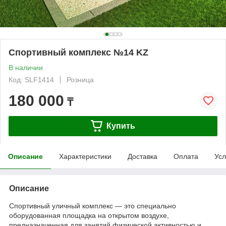
Спортивный комплекс №14 KZ
В наличии
Код: SLF1414
Розница
180 000
₸
Купить
Описание
Характеристики
Доставка
Оплата
Усл
Описание
Спортивный уличный комплекс — это специально
оборудованная площадка на открытом воздухе,
предназначенная для занятий физической активностью и