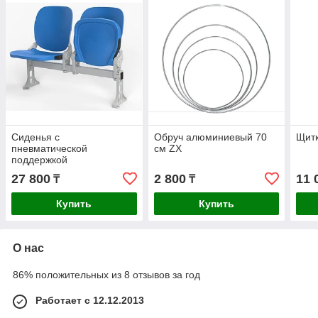
Сиденья с
Обруч алюминиевый 70
Щитк
пневматической
см ZX
поддержкой
27 800
2 800
11 
₸
₸
Купить
Купить
О нас
86% положительных из 8 отзывов за год
Работает с 12.12.2013