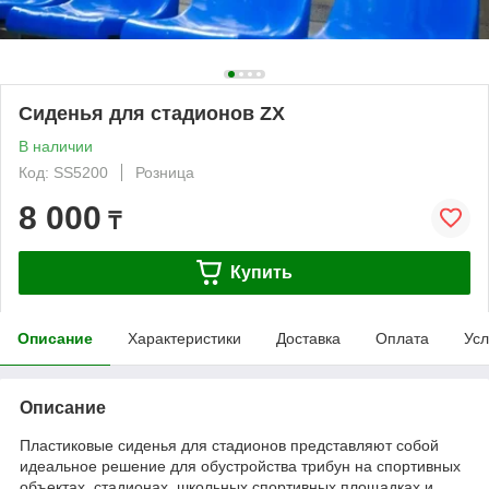
Сиденья для стадионов ZX
В наличии
Код: SS5200
Розница
8 000
₸
Купить
Описание
Характеристики
Доставка
Оплата
Усл
Описание
Пластиковые сиденья для стадионов представляют собой
идеальное решение для обустройства трибун на спортивных
объектах, стадионах, школьных спортивных площадках и