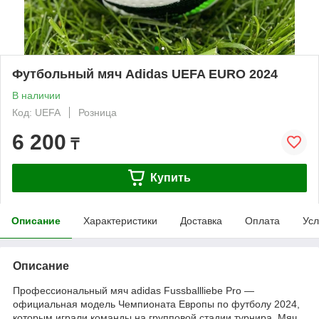
Футбольный мяч Adidas UEFA EURO 2024
В наличии
Код: UEFA
Розница
6 200
₸
Купить
Описание
Характеристики
Доставка
Оплата
Усл
Описание
Профессиональный мяч adidas Fussballliebe Pro —
официальная модель Чемпионата Европы по футболу 2024,
которым играли команды на групповой стадии турнира. Мяч