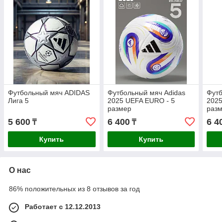
Футбольный мяч ADIDAS
Футбольный мяч Adidas
Футб
Лига 5
2025 UEFA EURO - 5
2025
размер
разм
5 600
6 400
6 4
₸
₸
Купить
Купить
О нас
86% положительных из 8 отзывов за год
Работает с 12.12.2013