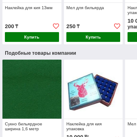
Наклейка для кия 13мм
Мел для бильярда
Накл
упак
10 
200
250
₸
₸
упа
Купить
Купить
Подобные товары компании
Сукно бильярдное
Наклейка для кия
Мел 
ширина 1,6 метр
упаковка