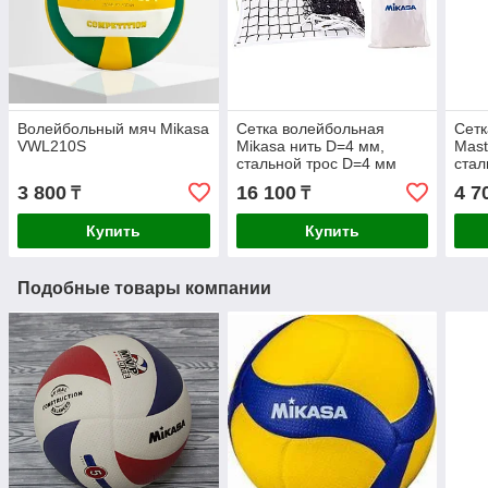
Волейбольный мяч Mikasa
Сетка волейбольная
Сетк
VWL210S
Mikasa нить D=4 мм,
Mast
стальной трос D=4 мм
стал
3 800
16 100
4 7
₸
₸
Купить
Купить
Подобные товары компании