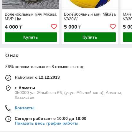
Волейбольный мяч Mikasa
Волейбольный мяч Mikasa
Мяч 
MVP Lite
V320W
V33
4 000
5 000
5 0
₸
₸
Купить
Купить
О нас
86% положительных из 8 отзывов за год
Работает с 12.12.2013
г. Алматы
050000 ул. Жамбыла 66, (уг.ул. Абылай хана), Алматы,
Казахстан
Контакты
Сегодня работает с 10:00 до 18:00
Показать весь график работы