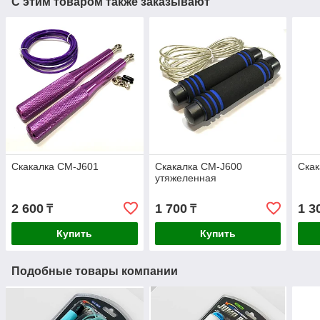
С этим товаром также заказывают
Скакалка CM-J601
Скакалка CM-J600
Скак
утяжеленная
2 600
1 700
1 3
₸
₸
Купить
Купить
Подобные товары компании