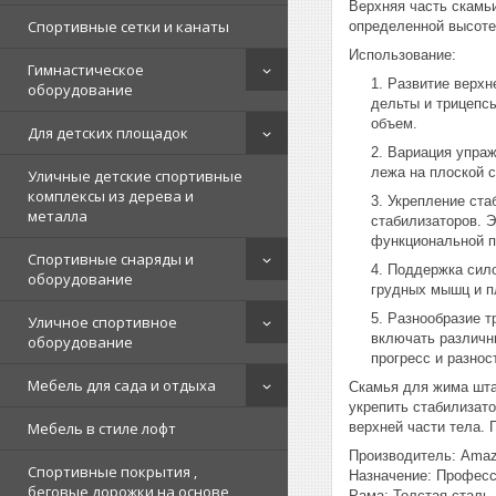
Верхняя часть скамь
Спортивные сетки и канаты
определенной высоте
Использование:
Гимнастическое
Развитие верхн
оборудование
дельты и трицепсы
объем.
Для детских площадок
Вариация упраж
лежа на плоской 
Уличные детские спортивные
комплексы из дерева и
Укрепление ста
металла
стабилизаторов. Э
функциональной п
Спортивные снаряды и
Поддержка сило
оборудование
грудных мышц и п
Разнообразие т
Уличное спортивное
включать различн
оборудование
прогресс и разно
Мебель для сада и отдыха
Скамья для жима шта
укрепить стабилизат
Мебель в стиле лофт
верхней части тела. 
Производитель: Amaz
Спортивные покрытия ,
Назначение: Професс
беговые дорожки на основе
Рама: Толстая сталь