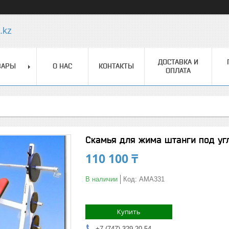
.kz
ДОСТАВКА И
ВАРЫ
О НАС
КОНТАКТЫ
ОПЛАТА
Cкамья для жима штанги под уг
110 100 ₸
В наличии
Код:
AMA331
Купить
+7 (747) 329-20-54