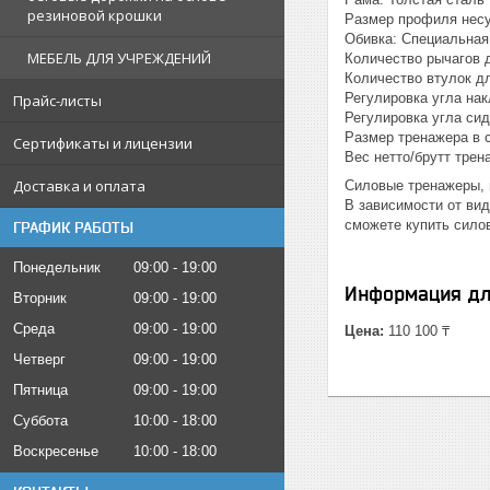
резиновой крошки
Размер профиля несу
Обивка: Специальная
МЕБЕЛЬ ДЛЯ УЧРЕЖДЕНИЙ
Количество рычагов 
Количество втулок дл
Регулировка угла нак
Прайс-листы
Регулировка угла сид
Размер тренажера в с
Сертификаты и лицензии
Вес нетто/брутт тренаж
Доставка и оплата
Силовые тренажеры, 
В зависимости от вид
сможете купить сило
ГРАФИК РАБОТЫ
Понедельник
09:00
19:00
Информация дл
Вторник
09:00
19:00
Среда
09:00
19:00
Цена:
110 100 ₸
Четверг
09:00
19:00
Пятница
09:00
19:00
Суббота
10:00
18:00
Воскресенье
10:00
18:00