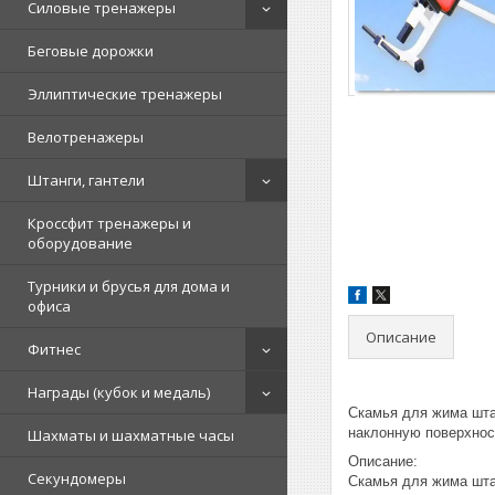
Силовые тренажеры
Беговые дорожки
Эллиптические тренажеры
Велотренажеры
Штанги, гантели
Кроссфит тренажеры и
оборудование
Турники и брусья для дома и
офиса
Описание
Фитнес
Награды (кубок и медаль)
Скамья для жима шта
наклонную поверхнос
Шахматы и шахматные часы
Описание:
Секундомеры
Скамья для жима шта