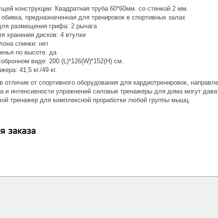
щей конструкции: Квадратная труба 60*60мм. со стенкой 2 мм.
 обивка, предназначенная для тренировок в спортивных залах
для размещения грифа: 2 рычага
я хранения дисков: 4 втулки
лона спинки: нет
енья по высоте: да
обронном виде: 200 (L)*126(W)*152(H) см.
ера: 41,5 кг./49 кг.
в отличие от спортивного оборудования для кардиотренировок, направл
а и интенсивности упражнений силовые тренажеры для дома могут дават
вой тренажер для комплексной проработки любой группы мышц.
я заказа