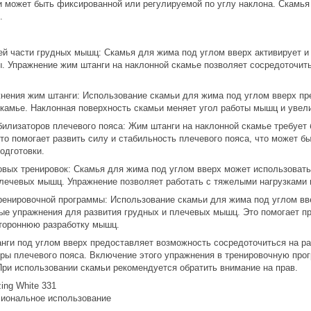
и может быть фиксированной или регулируемой по углу наклона. Скамья
.
ей части грудных мышц: Скамья для жима под углом вверх активирует и
. Упражнение жим штанги на наклонной скамье позволяет сосредоточитьс
нения жим штанги: Использование скамьи для жима под углом вверх пр
скамье. Наклонная поверхность скамьи меняет угол работы мышц и увел
билизаторов плечевого пояса: Жим штанги на наклонной скамье требует 
то помогает развить силу и стабильность плечевого пояса, что может 
одготовки.
вых тренировок: Скамья для жима под углом вверх может использовать
лечевых мышц. Упражнение позволяет работать с тяжелыми нагрузками 
ренировочной программы: Использование скамьи для жима под углом вв
ые упражнения для развития грудных и плечевых мышц. Это помогает пр
стороннюю разработку мышц.
нги под углом вверх предоставляет возможность сосредоточиться на ра
оры плечевого пояса. Включение этого упражнения в тренировочную пр
При использовании скамьи рекомендуется обратить внимание на прав.
ing White 331
иональное использование