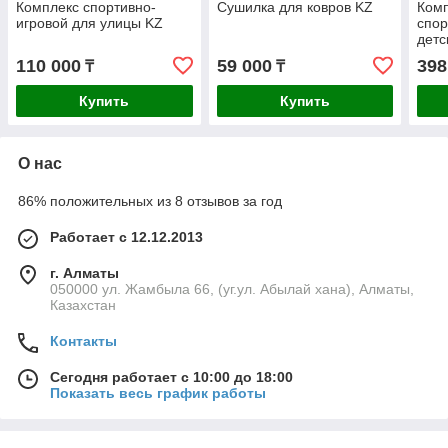
Комплекс спортивно-
Сушилка для ковров KZ
Комп
игровой для улицы KZ
спор
детс
110 000
59 000
398
₸
₸
Купить
Купить
О нас
86% положительных из 8 отзывов за год
Работает с 12.12.2013
г. Алматы
050000 ул. Жамбыла 66, (уг.ул. Абылай хана), Алматы,
Казахстан
Контакты
Сегодня работает с 10:00 до 18:00
Показать весь график работы