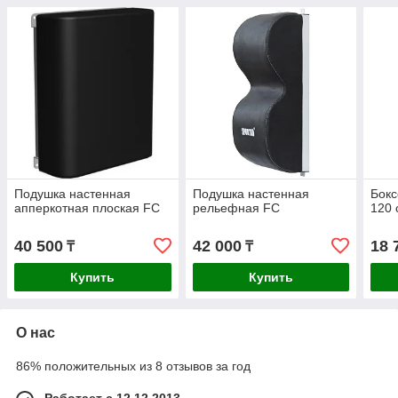
Подушка настенная
Подушка настенная
Бокс
апперкотная плоская FC
рельефная FC
120 
40 500
42 000
18 
₸
₸
Купить
Купить
О нас
86% положительных из 8 отзывов за год