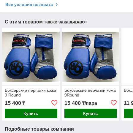
Все условия возврата
С этим товаром также заказывают
Боксерские перчатки кожа
Боксерские перчатки кожа
Бокс
9 Round
9Round
15 400
15 400
11 
₸
₸/пара
Купить
Купить
Подобные товары компании