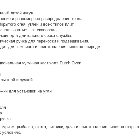
нный литой чугун.
нение и равномерное распределение тепла.
крытого огня, углей и всех типов плит.
спользоваться как сковорода.
укция для длительного срока службы.
ическая ручка для переноски и подвешивания.
дит для кемпинга и приготовления пищи на природе.
циональная чугунная кастрюля Dutch Oven
н
крышкой и ручкой
жки для установки на угли
юля
а
ручка
 туризм, рыбалка, охота, пикники, дача и приготовление пищи на открыт
 условиях.