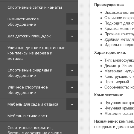
Преимущества:
Спортивные сетки и канаты
Высококачестве
Отличное сохра
Гимнастическое
Подходит для от
оборудование
Крышка может и
Прочная констр
Для детских площадок
Удобная металл
Идеально подхо
Уличные детские спортивные
комплексы из дерева и
Характеристики:
металла
Тип: многофунк
Диаметр: 25 см
Спортивные снаряды и
Материал: чугу
оборудование
Конструкция: с 
Цвет: черный
Уличное спортивное
Особенность: но
оборудование
Комплектация:
Чугунная кастр
Мебель для сада и отдыха
Чугунная крышк
Металлическая 
Мебель в стиле лофт
Назначение:
кемпинг,
походных и домашних
Спортивные покрытия ,
беговые дорожки на основе