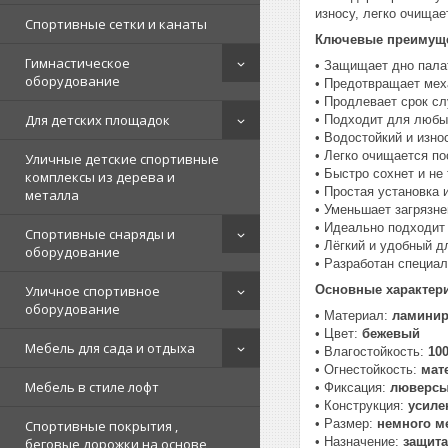
износу, легко очищае
Спортивные сетки и канаты
Ключевые преимущ
Гимнастическое
• Защищает дно палат
оборудование
• Предотвращает мех
• Продлевает срок с
Для детских площадок
• Подходит для любы
• Водостойкий и изно
• Легко очищается п
Уличные детские спортивные
• Быстро сохнет и не
комплексы из дерева и
• Простая установка 
металла
• Уменьшает загрязне
• Идеально подходит
Спортивные снаряды и
• Лёгкий и удобный д
оборудование
• Разработан специал
Уличное спортивное
Основные характери
оборудование
• Материал:
ламинир
• Цвет:
бежевый
Мебель для сада и отдыха
• Влагостойкость:
10
• Огнестойкость:
мат
Мебель в стиле лофт
• Фиксация:
люверсы
• Конструкция:
усиле
• Размер:
немного м
Спортивные покрытия ,
• Назначение:
защита
беговые дорожки на основе