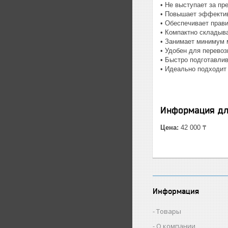
• Не выступает за п
• Повышает эффектив
• Обеспечивает прав
• Компактно складыв
• Занимает минимум 
• Удобен для перевоз
• Быстро подготавли
• Идеально подходит 
Информация дл
Цена:
42 000 ₸
Информация
Товары
О компании