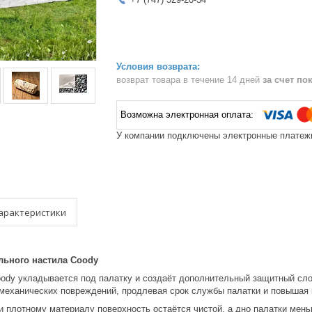
возврат товара в течение 14 дней
за счет по
У компании подключены электронные платежи
арактеристики
льного настила Coody
ody укладывается под палатку и создаёт дополнительный защитный сл
и механических повреждений, продлевая срок службы палатки и повышая
 плотному материалу поверхность остаётся чистой, а дно палатки меньш