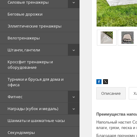
Силовые тренажеры
Беговые дорожки
Эллиптические тренажеры
Велотренажеры
Штанги, гантели
Кроссфит тренажеры и
оборудование
Турники и брусья для дома и
офиса
Описание
Х
Фитнес
Награды (кубок и медаль)
Преимущества напо
Шахматы и шахматные часы
Напольный настил Co
влаги, грязи, песка 
Секундомеры
Благодаря прочному и