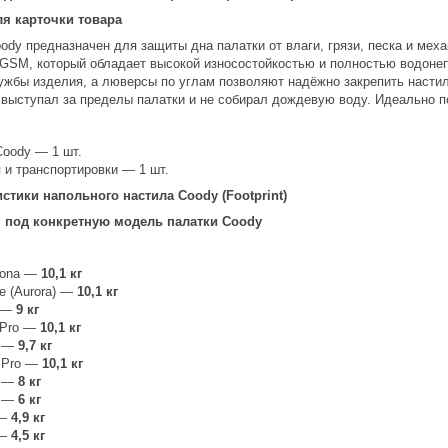
ля карточки товара
dy предназначен для защиты дна палатки от влаги, грязи, песка и мех
GSM, который обладает высокой износостойкостью и полностью водонеп
ужбы изделия, а люверсы по углам позволяют надёжно закрепить настил
 выступал за пределы палатки и не собирал дождевую воду. Идеально п
Coody — 1 шт.
 и транспортировки — 1 шт.
тики напольного настила Coody (Footprint)
н под конкретную модель палатки Coody
stona —
10,1 кг
me (Aurora) —
10,1 кг
b —
9 кг
b Pro —
10,1 кг
2 —
9,7 кг
2 Pro —
10,1 кг
6 —
8 кг
0 —
6 кг
 —
4,9 кг
 —
4,5 кг