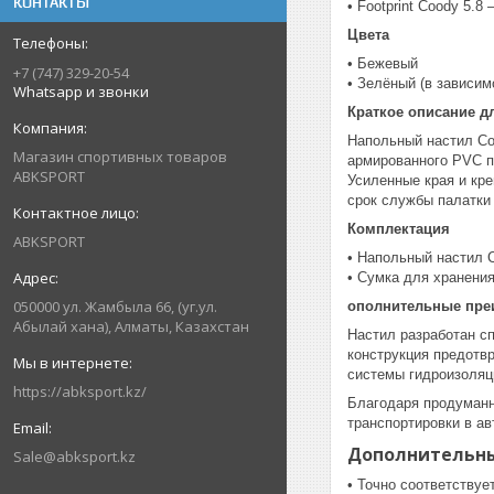
КОНТАКТЫ
• Footprint Coody 5.8
Цвета
• Бежевый
+7 (747) 329-20-54
• Зелёный (в зависим
Whatsapp и звонки
Краткое описание д
Напольный настил Coo
Магазин спортивных товаров
армированного PVC п
ABKSPORT
Усиленные края и кр
срок службы палатки
Комплектация
ABKSPORT
• Напольный настил C
• Сумка для хранения
050000 ул. Жамбыла 66, (уг.ул.
ополнительные пре
Абылай хана), Алматы, Казахстан
Настил разработан с
конструкция предотв
системы гидроизоляц
https://abksport.kz/
Благодаря продуманн
транспортировки в а
Дополнительн
Sale@abksport.kz
• Точно соответствуе