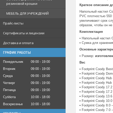
резиновой крошки
Краткое описание д
Напольный настил Coo
МЕБЕЛЬ ДЛЯ УЧРЕЖДЕНИЙ
PVC плотностью 550 
увеличивают срок сл
Прайс-листы
образом, чтобы он не
Комплектация
Сертификаты и лицензии
• Напольный настил 
Доставка и оплата
• Сумка для хранения
Основные характерис
ГРАФИК РАБОТЫ
• Размер:
изготовле
Понедельник
09:00
19:00
Вес
Вторник
09:00
19:00
• Footprint Coody Be
• Footprint Coody Do
Среда
09:00
19:00
• Footprint Coody Hu
• Footprint Coody Hu
Четверг
09:00
19:00
• Footprint Coody 17.
Пятница
09:00
19:00
• Footprint Coody 17.
• Footprint Coody 13.
Суббота
10:00
18:00
• Footprint Coody 10.
Воскресенье
10:00
18:00
• Footprint Coody 8.0
• Footprint Coody 7.0