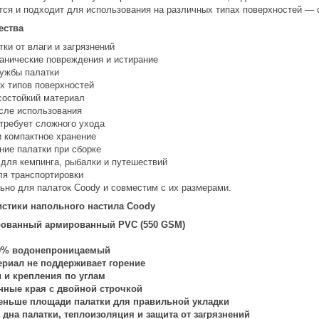
тся и подходит для использования на различных типах поверхностей — от
ества
ки от влаги и загрязнений
анические повреждения и истирание
лужбы палатки
х типов поверхностей
состойкий материал
осле использования
 требует сложного ухода
и компактное хранение
ние палатки при сборке
 для кемпинга, рыбалки и путешествий
ля транспортировки
ьно для палаток Coody и совместим с их размерами.
стики напольного настила Coody
ованный армированный PVC (550 GSM)
0% водонепроницаемый
ериал не поддерживает горение
 и крепления по углам
нные края с двойной строчкой
еньше площади палатки для правильной укладки
 дна палатки, теплоизоляция и защита от загрязнений