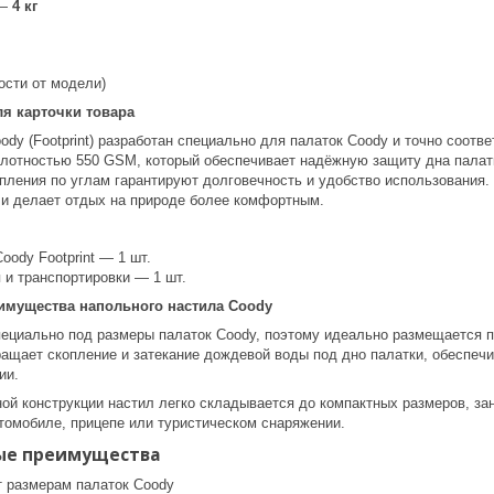
 —
4 кг
ости от модели)
ля карточки товара
dy (Footprint) разработан специально для палаток Coody и точно соотв
лотностью 550 GSM, который обеспечивает надёжную защиту дна палатки
епления по углам гарантируют долговечность и удобство использования
 и делает отдых на природе более комфортным.
oody Footprint — 1 шт.
 и транспортировки — 1 шт.
имущества напольного настила Coody
пециально под размеры палаток Coody, поэтому идеально размещается по
ращает скопление и затекание дождевой воды под дно палатки, обеспеч
ии.
ой конструкции настил легко складывается до компактных размеров, за
втомобиле, прицепе или туристическом снаряжении.
ые преимущества
т размерам палаток Coody