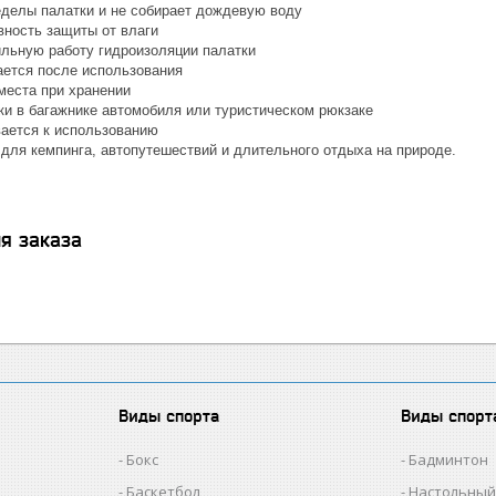
ределы палатки и не собирает дождевую воду
ность защиты от влаги
ильную работу гидроизоляции палатки
ается после использования
места при хранении
ки в багажнике автомобиля или туристическом рюкзаке
вается к использованию
для кемпинга, автопутешествий и длительного отдыха на природе.
я заказа
Виды спорта
Виды спорт
Бокс
Бадминтон
Баскетбол
Настольный