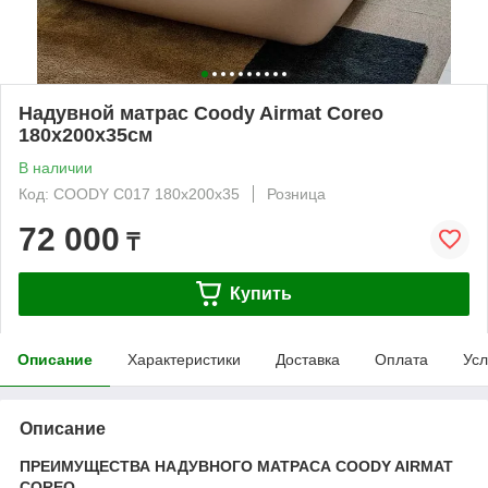
Надувной матрас Coody Airmat Coreo
180х200х35см
В наличии
Код: COODY C017 180х200х35
Розница
72 000
₸
Купить
Описание
Характеристики
Доставка
Оплата
Усл
Описание
ПРЕИМУЩЕСТВА НАДУВНОГО МАТРАСА COODY AIRMAT
COREO