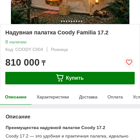
Надувная палатка Coody Familia 17.2
В наличии
Код: COODY C004
Розница
810 000
₸
Купить
Описание
Характеристики
Доставка
Оплата
Усл
Описание
Преимущества надувной палатки Coody 17.2
Coody 17.2 — это удобная и практичная палатка, идеально