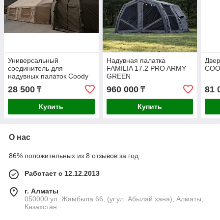
Универсальный
Надувная палатка
Двер
соединитель для
FAMILIA 17.2 PRO ARMY
COO
надувных палаток Coody
GREEN
DOME AURORA+
28 500
960 000
81 
₸
₸
Купить
Купить
О нас
86% положительных из 8 отзывов за год
Работает с 12.12.2013
г. Алматы
050000 ул. Жамбыла 66, (уг.ул. Абылай хана), Алматы,
Казахстан