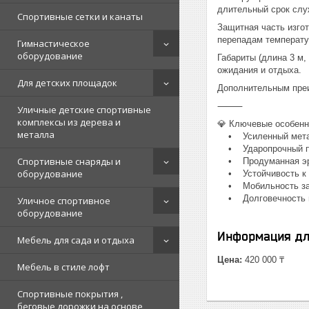
длительный срок слу
Спортивные сетки и канаты
Защитная часть изго
перепадам температу
Гимнастическое
оборудование
Габариты (длина 3 м
ожидания и отдыха.
Для детских площадок
Дополнительным преи
⸻
Уличные детские спортивные
комплексы из дерева и
💎 Ключевые особенн
металла
• Усиленный металл
• Ударопрочный по
Спортивные снаряды и
• Продуманная эрг
оборудование
• Устойчивость к 
• Мобильность за 
• Долговечность и
Уличное спортивное
оборудование
Информация дл
Мебель для сада и отдыха
Цена:
420 000 ₸
Мебель в стиле лофт
Спортивные покрытия ,
беговые дорожки на основе