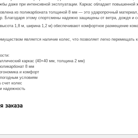
жбы даже при интенсивной эксплуатации. Каркас обладает повышенной 
товлена из поликарбоната толщиной 8 мм — это ударопрочный материал,
р. Благодаря этому спортсмены надежно защищены от ветра, дождя и с
, высота 1,8 м, ширина 1,2 м) обеспечивают комфортное размещение ком
муществом является наличие колес, что позволяет легко перемещать к
ости:
ический каркас (40×40 мм, толщина 2 мм)
ликарбонат 8 мм
ономика и комфорт
погодным условиям
счет колес
 надежность
я заказа