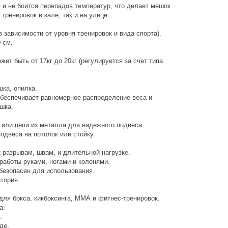
 не боится перепадов температур, что делает мешок
тренировок в зале, так и на улице.
зависимости от уровня тренировок и вида спорта).
 см.
 быть от 17кг до 20кг (регулируется за счет типа
а, опилка.
спечивает равномерное распределение веса и
шка.
и цепи из металла для надежного подвеса.
веса на потолок или стойку.
азрывам, швам, и длительной нагрузке.
боты руками, ногами и коленями.
езопасен для использования.
ория:
 бокса, кикбоксинга, ММА и фитнес-тренировок.
а:
.
де.