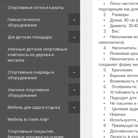
• Легко чистится и
Спортивные сетки и канаты
подходящим как для 
2. Размеры:
Гимнастическое
• Длина: 80 см (в 
оборудование
• Диаметр: 30-40
3. Вес:
Для детских площадок
• Наполнение может
наполнителя).
4. Наполнитель:
Уличные детские спортивные
• Резиновая крошк
комплексы из дерева и
• Наполнитель обе
металла
сохраняет форму ме
5. Крепления:
Спортивные снаряды и
• Верхние петли ил
оборудование
• Возможность под
6. Особенности:
Уличное спортивное
• Устойчивость к р
оборудование
• Подходит для ра
• Не токсичен и б
Мебель для сада и отдыха
7. Целевая аудит
• Новички.
Мебель в стиле лофт
• Используется для
8. Преимуществ
Спортивные покрытия ,
• Долговечность
беговые дорожки на основе
• Легкость в ухо