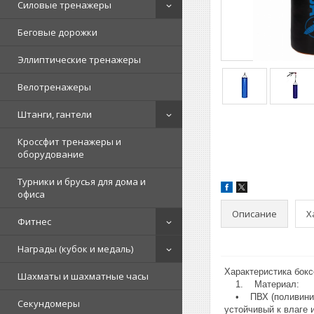
Силовые тренажеры
Беговые дорожки
Эллиптические тренажеры
Велотренажеры
Штанги, гантели
Кроссфит тренажеры и
оборудование
Турники и брусья для дома и
офиса
Описание
Х
Фитнес
Награды (кубок и медаль)
Характеристика бок
Шахматы и шахматные часы
1. Материал:
• ПВХ (поливинилх
Секундомеры
устойчивый к влаге